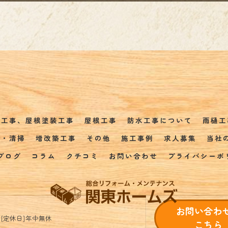
装工事、屋根塗装工事
屋根工事
防水工事について
雨樋工
事・清掃
増改築工事
その他
施工事例
求人募集
当社
ブログ
コラム
クチコミ
お問い合わせ
プライバシーポ
お問い合わ
:00[定休日]年中無休
こちら