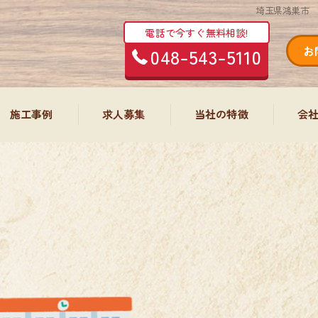
埼玉県鴻巣市 
電話で今すぐ無料相談!
048-543-5110
お
施工事例
求人募集
当社の特徴
会
塗装工事
内装・大工工事
屋根
エクステリア工事
防水工事
外構工事
リフォーム
エアコン工事・清掃
内装
増改築工事
水回り