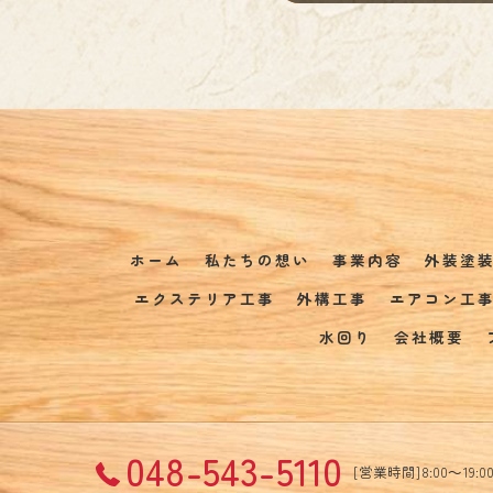
ホーム
私たちの想い
事業内容
外装塗
エクステリア工事
外構工事
エアコン工
水回り
会社概要
048-543-5110
[営業時間]8:00～19