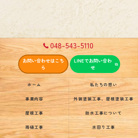
048-543-5110
お問い合わせはこち
LINEでお問い合わ
ら
せ
ホーム
私たちの想い
事業内容
外装塗装工事、屋根塗装工事
屋根工事
防水工事について
雨樋工事
水回り工事