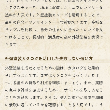
理想の住まいを維持するためのメンテナン
たテクスチャーや、環境に配慮したエコフレンドリーな
ス法
塗料が人気です。外壁塗装カタログを活用することで、
外壁塗装でコストパフォーマンスを最大化
最新の色合いやデザインを一目で確認できます。多様な
する選び方
サンプルを比較し、自分の住まいに合ったトレンドを見
住まいを守るための塗料選びの基準
つけることで、長期的に満足度の高い外壁塗装を実現で
プロが教える理想の外壁塗装の選び方
きます。
外壁塗装カタログを活用した失敗しない選び方
外壁塗装を成功させるための鍵は、カタログを効果的に
利用することです。まずはカタログをじっくりと見比
べ、各塗料の特徴や利点を理解しましょう。また、実際
の色味や質感を確認するために、サンプルを取り寄せる
ことをお勧めします。さらに、選んだ塗料が環境や周囲
の景観に適しているかを確認することも大切です。こう