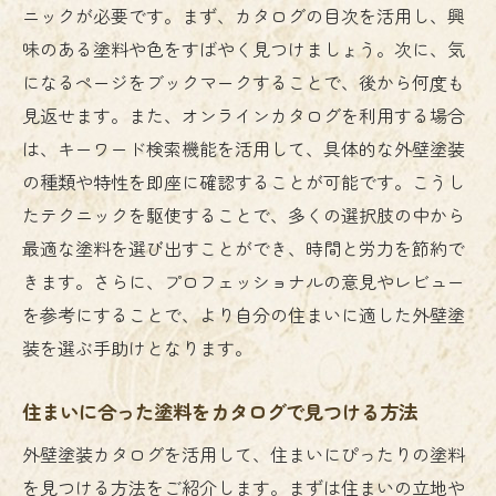
ニックが必要です。まず、カタログの目次を活用し、興
外壁塗装で失敗しないための美観チェック
味のある塗料や色をすばやく見つけましょう。次に、気
ポイント
になるページをブックマークすることで、後から何度も
カタログで比較する耐久性と美しさのバラ
見返せます。また、オンラインカタログを利用する場合
ンス
は、キーワード検索機能を活用して、具体的な外壁塗装
外壁塗装で住まいの魅力を最大化するカタログ
の種類や特性を即座に確認することが可能です。こうし
活用法
たテクニックを駆使することで、多くの選択肢の中から
魅力的な外観を作るためのカタログ選び
最適な塗料を選び出すことができ、時間と労力を節約で
住まいの価値を高める塗料の選び方
きます。さらに、プロフェッショナルの意見やレビュー
を参考にすることで、より自分の住まいに適した外壁塗
外壁塗装で個性を引き出すカタログの使い
装を選ぶ手助けとなります。
方
カタログから学ぶ最新デザインの取り入れ
住まいに合った塗料をカタログで見つける方法
方
外壁塗装カタログを活用して、住まいにぴったりの塗料
外壁塗装のトレンドをカタログでチェック
を見つける方法をご紹介します。まずは住まいの立地や