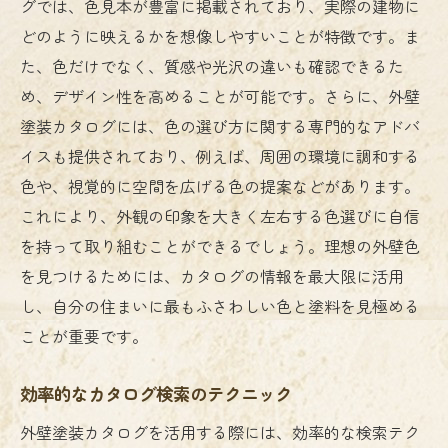
プロがおすすめする長持ち塗料の種類
グでは、色見本が豊富に掲載されており、実際の建物に
どのように映えるかを想像しやすいことが特徴です。ま
住まいを守る外壁塗装選びのカタログ活用術
た、色だけでなく、質感や光沢の違いも確認できるた
外壁塗装カタログで学ぶ保護性能の重要性
め、デザイン性を高めることが可能です。さらに、外壁
住まいの立地に最適な塗料を選ぶ方法
塗装カタログには、色の選び方に関する専門的なアドバ
カタログで耐候性を見極めるポイント
イスも提供されており、例えば、周囲の環境に調和する
外壁塗装で防音・断熱効果を高める選び方
色や、視覚的に空間を広げる色の提案などがあります。
塗料のメンテナンス性をカタログで確認
これにより、外観の印象を大きく左右する色選びに自信
住まいの寿命を延ばす外壁塗装の選び方
を持って取り組むことができるでしょう。理想の外壁色
耐久性と美しさを兼ね備えた外壁塗装の選び方
を見つけるためには、カタログの情報を最大限に活用
し、自分の住まいに最もふさわしい色と塗料を見極める
長持ちする美しい外壁塗装の秘訣
ことが重要です。
美観を保つための塗料の選び方
耐久性の高い塗料をカタログで見つける方
効率的なカタログ検索のテクニック
法
外壁塗装カタログを活用する際には、効率的な検索テク
美しい住まいを実現するための色選び