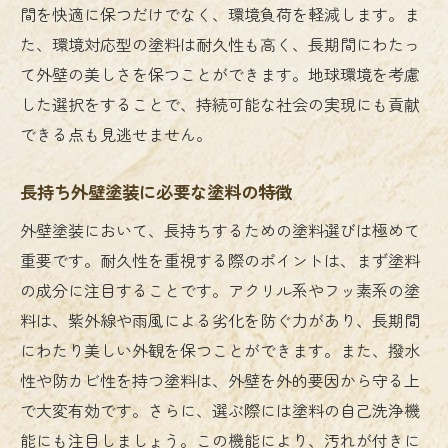
間を快適に保つだけでなく、環境負荷を軽減します。ま
た、環境対応型の塗料は耐久性も高く、長期間にわたっ
て外壁の美しさを保つことができます。地球環境を考慮
した選択をすることで、持続可能な社会の実現にも貢献
できる点も見逃せません。
長持ち外壁塗装に必要な塗料の特徴
外壁塗装において、長持ちするための塗料選びは極めて
重要です。耐久性を重視する際のポイントは、まず塗料
の成分に注目することです。アクリル系やフッ素系の塗
料は、紫外線や雨風による劣化を防ぐ力があり、長期間
にわたり美しい外観を保つことができます。また、撥水
性や防カビ性を持つ塗料は、外壁を外的要因から守る上
で大変有効です。さらに、選ぶ際には塗料の自己洗浄機
能にも注目しましょう。この機能により、汚れが付きに