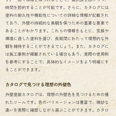
外壁塗装で色褪せを防ぐためのポイント
時間を節約することが可能です。さらに、カタログには
色と質感の組み合わせで個性を演出
塗料の耐久性や機能性についての詳細な情報が記載され
ており、外壁の持続的な美観を保つための重要な要素で
環境に合わせた色と質感の選び方
あることがわかります。これらの情報をもとに、気候や
カタログで色と質感を視覚的に確認する方
環境に適した塗料を選び、長期間にわたって理想的な外
法
観を維持することができるでしょう。また、カタログに
外壁塗装で長持ち住宅を実現するための塗料ガ
は施工事例が掲載されている場合もあり、実際の使用例
イド
を参考にすることで、具体的なイメージをより明確にす
耐久性重視の塗料選び方
ることができます。
環境に対応した塗料の選び方
長持ち外壁塗装に必要な塗料の特徴
カタログで見つける理想の外壁色
塗料のライフサイクルを考慮した選び方
外壁塗装カタログは、理想の外壁色を見つけるための優
防水・防汚効果のある塗料をカタログで探
れたツールです。色のバリエーションは豊富で、微妙な
す
違いを実際に確認しながら選ぶことができます。カタロ