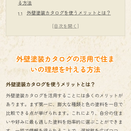
る方法
外壁塗装カタログを使うメリットとは？
カタログで見つける理想の外壁色
効率的なカタログ検索のテクニック
住まいに合った塗料をカタログで見つける
方法
外壁塗装カタログの活用で住ま
カタログを活用した外壁塗装のトレンドチ
いの理想を叶える方法
ェック
外壁塗装カタログを活用した失敗しない選
外壁塗装カタログを使うメリットとは？
び方
外壁塗装カタログを活用することには多くのメリットが
色と質感が決め手！外壁塗装選びの重要ポイン
あります。まず第一に、膨大な種類と色の塗料を一目で
ト
比較できる点が挙げられます。これにより、自分の住ま
色選びの基本と住まいの雰囲気作り
いや好みに最も適した塗料を効率的に選ぶことができま
質感の違いが与える印象の変化
す。一括で情報を得られることで、選択肢を広げつつ、