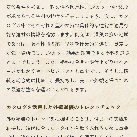
理想の住まいを実現するための外壁デザイ
気候条件を考慮し、耐久性や防水性、UVカット性能など
ン選び
が求められる塗料の特性を把握しましょう。次に、カタ
外壁塗装の選択肢を広げるためのカタログの見
ログの中でそれぞれの塗料が持つ具体的な性能や適用可
方
能な建材の情報を確認します。例えば、湿気の多い地域
カタログから見つける外壁塗装の多様性
であれば、防水性能の高い塗料を優先的に選び、日差し
選択肢を増やすためのカタログの活用術
が強い場所では、UVカット効果が期待できる塗料を選ぶ
カタログで比較する外壁塗装の特徴
とよいでしょう。また、塗料の色合いや仕上がりのイメ
外壁塗装の選択肢を広げるための情報収集
ージがわかりやすいビジュアルも重要です。そうした情
法
報を総合的に比較し、長持ちし、美しい外観を保つため
の最適な塗料を選ぶことができます。
カタログで新しい塗料を発見するコツ
選択肢を広げて理想の外壁塗装を見つける
カタログを活用した外壁塗装のトレンドチェック
理想の住まいを守る外壁塗装の選び方のヒント
外壁塗装のトレンドを把握することは、住まいの美観を
住まいを長持ちさせるための塗料選び
維持し、時代に合ったスタイルを取り入れるために重要
外壁塗装で住まいの耐久性を高めるには
です。近年のトレンドとしては、自然素材をイメージし