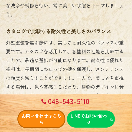
な洗浄や補修を行い、常に美しい状態をキープしましょ
う。
カタログで比較する耐久性と美しさのバランス
外壁塗装を選ぶ際には、美しさと耐久性のバランスが重
要です。カタログを活用して、各塗料の性能を比較する
ことで、最適な選択が可能になります。耐久性に優れた
塗料は、長期間にわたって外壁を保護し、メンテナンス
の頻度を減らすことができます。一方で、美しさを重視
する場合は、色や質感にこだわり、建物のデザインに合
った塗料を選びましょう。カタログには、色見本や仕上
048-543-5110
がりの例が掲載されていることが多いため、実際のイメ
ージを確認しながら選択することができます。理想の住
お問い合わせはこち
LINEでお問い合わ
まいを実現するために、カタログでの比較を駆使し、美
ら
せ
しさと耐久性を兼ね備えた塗料を見つけましょう。本記