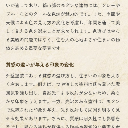
いが適しており、都市部のモダンな建物には、グレーや
ブルーなどのクールな色調が魅力的です。また、季節や
天候による色の見え方の変化を考慮し、年間を通して美
しく見える色を選ぶことが求められます。色選びは単な
る美観の問題ではなく、住む人の心地よさや住まいの価
値を高める重要な要素です。
質感の違いが与える印象の変化
外壁塗装における質感の選び方も、住まいの印象を大き
く左右します。例えば、つや消しの塗料は落ち着いた雰
囲気を醸し出し、自然光による反射が少ないため、柔ら
かな印象を与えます。一方、光沢のある塗料は、モダン
で洗練された印象を与え、光を反射して周囲を明るく見
せる効果があります。さらに、質感は耐久性にも影響を
及ぼし、異なる塗料が提供する触感や視覚的な要素を考