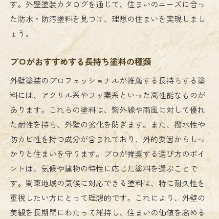
す。外壁塗装カタログを通じて、住まいのニーズに合っ
た防水・防汚塗料を見つけ、理想の住まいを実現しまし
ょう。
プロがおすすめする長持ち塗料の種類
外壁塗装のプロフェッショナルが推薦する長持ちする塗
料には、アクリル系やフッ素系といった高性能なものが
あります。これらの塗料は、紫外線や雨風に対して優れ
た耐性を持ち、外壁の劣化を防ぎます。また、撥水性や
防カビ性を持つ成分が含まれており、外的要因からしっ
かりと住まいを守ります。プロが推奨する選び方のポイ
ントは、気候や建物の特性に応じた塗料を選ぶことで
す。関東地域の気候に対応できる塗料は、特に耐久性を
重視したい方にとって理想的です。これにより、外壁の
美観を長期間にわたって維持し、住まいの価値を高める