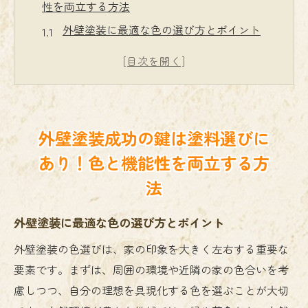
性を両立する方法
外壁塗装に最適な色の選び方とポイント
機能性を重視した塗料の選択肢とは
色と機能を両立させるための塗料選びの基
準
外壁の環境に適した色と塗料の組み合わせ
外壁塗装成功の鍵は塗料選びに
色がもたらす心理的効果とその活用法
あり！色と機能性を両立する方
色と機能性を考慮した塗料選びの成功事例
法
複雑な外壁塗装も安心！プロが教える失敗しな
い施工手順
外壁塗装に最適な色の選び方とポイント
施工前に知っておくべき準備作業と注意点
外壁塗装の色選びは、家の印象を大きく左右する重要な
プロが教える塗装工程の基本ステップ
要素です。まずは、周囲の環境や近隣の家の色合いを考
天候が外壁塗装に与える影響と対策
慮しつつ、自分の理想を具現化する色を選ぶことが大切
施工中に起こりがちなトラブルとその対応