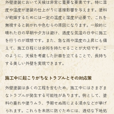
外壁塗装において天候は非常に重要な要素です。特に湿
度や温度が塗装の仕上がりに直接影響を与えます。塗料
が乾燥するためには一定の温度と湿度が必要で、これを
無視すると剥がれや色むらの原因になります。一般的に
晴れた日の早朝や夕方は避け、適度な気温の日中に施工
を行うのが理想です。また、急な雨や湿度の上昇にも備
えて、施工日程には余裕を持たせることが大切です。こ
のように、天候を考慮した計画を立てることで、長持ち
する美しい外壁を実現できます。
施工中に起こりがちなトラブルとその対応策
外壁塗装は多くの工程を含むため、施工中にはさまざま
なトラブルが発生する可能性があります。例として、塗
料の垂れや塗りムラ、予期せぬ雨による浸水などが挙げ
られます。これらを未然に防ぐためには、適切な下地処