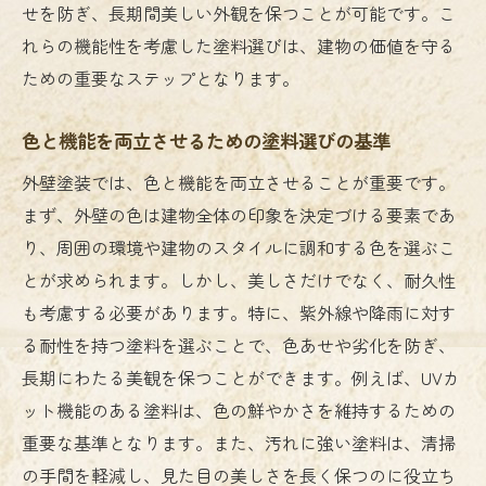
住まいへのアプローチ
せを防ぎ、長期間美しい外観を保つことが可能です。こ
プロが推奨する外壁塗装のメンテナンス方
れらの機能性を考慮した塗料選びは、建物の価値を守る
法
ための重要なステップとなります。
住まいの環境に応じた塗装の選び方
色と機能を両立させるための塗料選びの基準
長持ちする外壁塗装の条件とチェックポイ
外壁塗装では、色と機能を両立させることが重要です。
ント
まず、外壁の色は建物全体の印象を決定づける要素であ
施工後のケアで住まいを守る重要性
り、周囲の環境や建物のスタイルに調和する色を選ぶこ
耐久性を持たせるための塗装技術の革新
とが求められます。しかし、美しさだけでなく、耐久性
プロの経験から学ぶ外壁塗装の長持ちテク
も考慮する必要があります。特に、紫外線や降雨に対す
ニック
る耐性を持つ塗料を選ぶことで、色あせや劣化を防ぎ、
外壁塗装で失敗しないためのポイントとは？最
長期にわたる美観を保つことができます。例えば、UVカ
適な塗料選びを探る
ット機能のある塗料は、色の鮮やかさを維持するための
失敗しないために知っておくべき塗料の基
重要な基準となります。また、汚れに強い塗料は、清掃
礎知識
の手間を軽減し、見た目の美しさを長く保つのに役立ち