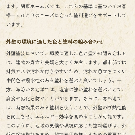
最適な塗料選びに必要な情報収集術
ます。関東ホームズでは、これらの基準に基づいてお客
塗料の品質を見極めるためのチェック項目
様一人ひとりのニーズに合った塗料選びをサポートして
います。
耐候性や耐久性を考慮した塗料選択のポイ
ント
外壁の環境に適した色と塗料の組み合わせ
塗料選びの失敗例とその回避策
外壁塗装において、環境に適した色と塗料の組み合わせ
選択に後悔しないための塗料選びのガイド
は、建物の寿命と美観を大きく左右します。都市部では
ライン
排気ガスや汚れが付きやすいため、汚れが目立ちにくい
建物を守る外壁塗装の役割とは？耐久性を高め
中間色や撥水性のある塗料を選ぶと良いでしょう。一
る塗料の選び方
方、海沿いの地域では、塩害に強い塗料を選ぶことで、
外壁塗装が建物に与える保護効果について
腐食や劣化を防ぐことができます。さらに、寒冷地で
耐久性を高めるために重要な塗料の成分
は、断熱効果のある塗料を使うことで、外壁の断熱性能
環境に応じた塗料の選び方とその影響
を向上させ、エネルギー効率を高めることが可能です。
外壁を長期間守るための塗料の特性
このように、地域の気候や環境に応じた塗料選びは、外
耐久性の高い塗料を選ぶための基準
壁の保護機能を高め、維持費用を抑えるための重要なポ