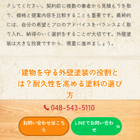
クしてください。契約前に複数の業者から見積もりを取
り、価格と提案内容を比較することも重要です。最終的
には、自分の希望とプロのアドバイスをバランスよく取
り入れ、納得のいく選択をすることが大切です。外壁塗
装は大きな投資ですから、慎重に進めましょう。
建物を守る外壁塗装の役割と
は？耐久性を高める塗料の選び
方
048-543-5110
外壁塗装が建物に与える保護効果について
外壁塗装は、単なる美観を追求するだけでなく、建物を
お問い合わせはこち
LINEでお問い合わ
ら
せ
外的要因から守る重要な役割を果たします。外壁塗装に