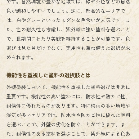
です。自然環境が豊かな地域では、緑や茶色などの自然
策
色が調和しやすいでしょう。逆に、都会的なエリアで
施工後のメンテナンスで長持ちさせるコツ
は、白やグレーといったモダンな色合いが人気です。ま
プロの視点から見た施工の成功と失敗の分
た、色の耐久性も考慮し、紫外線に強い塗料を選ぶこと
かれ目
で、長期間にわたり美観を維持することが可能です。色
選びは見た目だけでなく、実用性も兼ね備えた選択が求
外壁塗装の魅力を引き出す秘訣！美しさと耐久
められます。
性を兼ね備えた選択肢
耐久性を高めるための外壁塗料の選び方
機能性を重視した塗料の選択肢とは
美しさを際立たせるデザインの考え方
外壁塗装において、機能性を重視した塗料選びは非常に
長期間美しさを保つための塗装技術
重要です。機能性の高い塗料には、防水性や防カビ性、
耐久性に優れた塗料とその特性
耐候性に優れたものがあります。特に梅雨の多い地域や
美しさと耐久性を両立した施工事例
湿気が多いエリアでは、防水性や防カビ性に優れた塗料
持続可能な外壁塗装の選択肢とその利点
を選ぶことで、外壁の劣化を防ぐことができます。ま
施工のプロが語る外壁塗装の極意！長持ちする
た、耐候性のある塗料を選ぶことで、紫外線による色あ