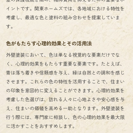
イントです。関東ホームズでは、各地域における特性を
塗料の選び方で変わる建物の寿命と価値
考慮し、最適な色と塗料の組み合わせを提案していま
外壁塗装で住まいの印象を一新！成功事例から
す。
学ぶ実践的ヒント
外壁塗装の成功事例に学ぶデザインのアイ
色がもたらす心理的効果とその活用法
デア
外壁塗装において、色は単なる視覚的な要素だけでな
住まいの印象を高めるための色選びのヒン
く、心理的効果をもたらす重要な要素です。たとえば、
ト
青は落ち着きや信頼感を与え、緑は自然との調和を感じ
外壁塗装で新たな価値を創造する方法
させます。これらの色の特性を活用することで、住まい
成功事例から得られる施工のポイント
の印象を意図的に変えることができます。心理的効果を
プロが実践する外壁塗装の効果的なアプロ
考慮した色選びは、訪れる人々に心地よさや安心感を与
ーチ
え、住まいの価値を高める一助となります。外壁塗装を
住まいの印象を劇的に変える塗装テクニッ
行う際には、専門家に相談し、色の心理的効果を最大限
ク
に活かすことをおすすめします。