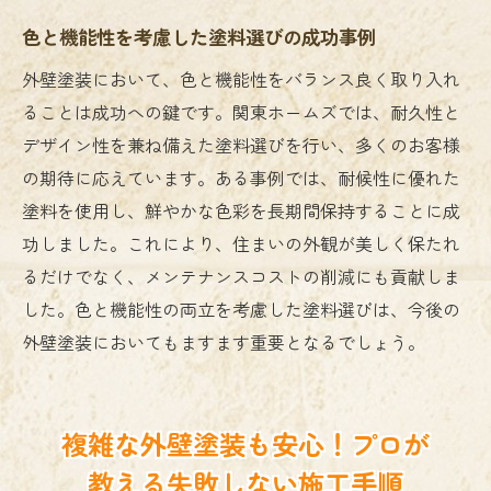
外壁塗装の複雑さを克服！プロの技術と知識で
色と機能性を考慮した塗料選びの成功事例
安心の施工を実現
プロが語る外壁塗装の複雑さとは
外壁塗装において、色と機能性をバランス良く取り入れ
ることは成功への鍵です。関東ホームズでは、耐久性と
技術と知識で解決する外壁塗装の課題
デザイン性を兼ね備えた塗料選びを行い、多くのお客様
安心の施工を実現するためのプロのノウハ
の期待に応えています。ある事例では、耐候性に優れた
ウ
塗料を使用し、鮮やかな色彩を長期間保持することに成
施工技術の進化がもたらす外壁塗装の新た
功しました。これにより、住まいの外観が美しく保たれ
な可能性
るだけでなく、メンテナンスコストの削減にも貢献しま
プロの視点で見た外壁塗装の複雑さと解決
した。色と機能性の両立を考慮した塗料選びは、今後の
策
外壁塗装においてもますます重要となるでしょう。
知識を活用して複雑な外壁塗装を成功させ
る方法
複雑な外壁塗装も安心！プロが
教える失敗しない施工手順