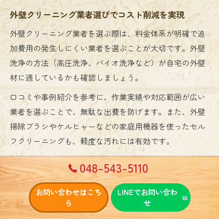
外壁クリーニング業者選びでコスト削減を実現
外壁クリーニング業者を選ぶ際は、料金体系が明確で追
加費用の発生しにくい業者を選ぶことが大切です。外壁
洗浄の方法（高圧洗浄、バイオ洗浄など）が自宅の外壁
材に適しているかも確認しましょう。
口コミや事例紹介を参考に、作業実績や対応範囲が広い
業者を選ぶことで、無駄な出費を防げます。また、外壁
掃除ブラシやケルヒャーなどの家庭用機器を使ったセル
フクリーニングも、軽度な汚れには有効です。
ただし、高所作業や頑固なカビ・コケの場合はプロに依
048-543-5110
頼した方が安全かつ確実です。費用を抑えつつ、必要な
作業だけをプロに任せるバランスがポイントとなりま
お問い合わせはこち
LINEでお問い合わ
ら
せ
す。