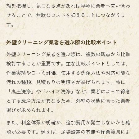
態を把握し、気になる点があれば早めに業者へ問い合わ
見積もり比較で外壁塗装の無駄を省く方法
せることで、無駄なコストを抑えることにつながりま
外壁塗装費用を抑えるタイミングと依頼の
す。
コツ
外壁クリーニング業者選びでコスト削減を
外壁クリーニング業者を選ぶ際の比較ポイント
実現
外壁クリーニング業者を選ぶ際は、複数の観点から比較
外壁塗装の費用相場を知り賢く依頼する方
検討することが重要です。主な比較ポイントとしては、
法
作業実績や口コミ評価、使用する洗浄方法や対応可能な
自分でできる外壁掃除の安全な方法とは
汚れの種類、見積もりの明瞭さが挙げられます。特に
外壁掃除ブラシを活用した安全な清掃手順
「高圧洗浄」や「バイオ洗浄」など、業者によって得意
高所作業時の外壁掃除で守るべき安全対策
とする洗浄方法が異なるため、外壁の状態に合った業者
選びが求められます。
外壁塗装前に自分でできる効果的な掃除方
法
また、料金体系が明確か、追加費用が発生しないかも確
外壁掃除ケルヒャー使用時の注意ポイント
認が必要です。例えば、足場設置の有無や作業範囲によ