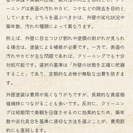
劣化サインを見逃さない外壁塗装のチェッ
ーニングは表面の汚れやカビ、コケなどの除去を目的と
ク法
しています。どちらを選ぶべきかは、外壁の劣化状況や
外壁塗装後に注意したいトラブル事例の対
築年数、汚れの種類によって異なります。
策
例えば、外壁に目立つひび割れや塗膜の剥がれが見られ
外壁塗装の塗料選びが持つ大切な役割とは
る場合は、塗装による補修が必要です。一方で、表面の
外壁塗装で長持ちを実現するコツと注意点
汚れやカビが主な問題であれば、クリーニングでも十分
クリーニングだけで外壁は十分なのか検証
対処可能です。選択の基準は「外壁の状態を正確に把握
外壁クリーニングだけで十分か専門的に解
すること」であり、定期的な点検が無駄な出費を防ぎま
説
す。
外壁塗装と洗浄の違いと選び方を明確にす
外壁塗装は費用が高くなりがちですが、長期的な資産価
る
値維持につながることも多いです。反対に、クリーニン
外壁洗浄だけでは防げない劣化リスクとは
グは短期間で美観を回復させるのに効果的なため、築年
外壁クリーニングと塗装の費用対効果を検
数や劣化具合を基準に適切な方法を選ぶことが、費用節
討
約にも直結します。