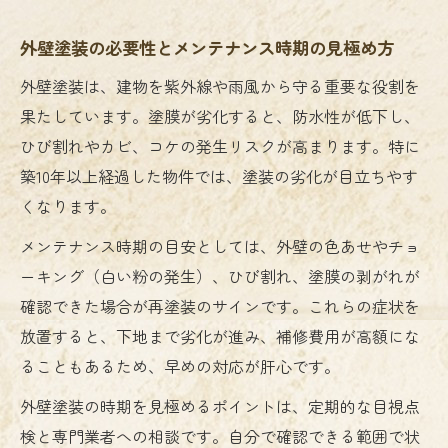
外壁塗装が必要なタイミングの見極め方
外壁塗装の必要性とメンテナンス時期の見極め方
高圧洗浄やバイオ洗浄の効果的な使い分け方
外壁塗装は、建物を紫外線や雨風から守る重要な役割を
外壁塗装前に知る高圧洗浄とバイオ洗浄の
果たしています。塗膜が劣化すると、防水性が低下し、
違い
ひび割れやカビ、コケの発生リスクが高まります。特に
外壁塗装との相性で選ぶ洗浄方法の選択基
築10年以上経過した物件では、塗装の劣化が目立ちやす
準
くなります。
高圧洗浄による外壁トラブルの注意点と対
メンテナンス時期の目安としては、外壁の色あせやチョ
策
ーキング（白い粉の発生）、ひび割れ、塗膜の剥がれが
バイオ洗浄が効果を発揮する外壁の特徴と
確認できた場合が再塗装のサインです。これらの症状を
は
放置すると、下地まで劣化が進み、補修費用が高額にな
外壁塗装に最適な洗浄方法を見極めるコツ
ることもあるため、早めの対応が肝心です。
外壁塗装と洗浄の費用を抑える工夫とは
外壁塗装の時期を見極めるポイントは、定期的な目視点
外壁塗装とクリーニング費用節約の実践テ
検と専門業者への相談です。自分で確認できる範囲で状
クニック