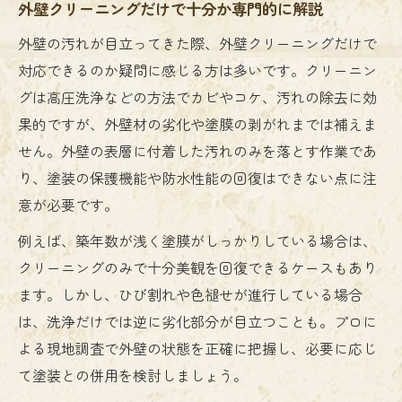
外壁クリーニングだけで十分か専門的に解説
外壁の汚れが目立ってきた際、外壁クリーニングだけで
対応できるのか疑問に感じる方は多いです。クリーニン
グは高圧洗浄などの方法でカビやコケ、汚れの除去に効
果的ですが、外壁材の劣化や塗膜の剥がれまでは補えま
せん。外壁の表層に付着した汚れのみを落とす作業であ
り、塗装の保護機能や防水性能の回復はできない点に注
意が必要です。
例えば、築年数が浅く塗膜がしっかりしている場合は、
クリーニングのみで十分美観を回復できるケースもあり
ます。しかし、ひび割れや色褪せが進行している場合
は、洗浄だけでは逆に劣化部分が目立つことも。プロに
よる現地調査で外壁の状態を正確に把握し、必要に応じ
て塗装との併用を検討しましょう。