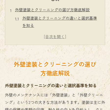
外壁塗装とクリーニングの選び方徹底解説
外壁塗装とクリーニングの違いと選択基準
を知る
外壁塗装の必要性とメンテナンス時期の見
極め方
外壁クリーニング業者を選ぶ際の比較ポイ
ント
外壁塗装とクリーニングの選び
高圧洗浄やバイオ洗浄の特徴を理解するコ
方徹底解説
ツ
初めてでも安心できる外壁塗装の判断基準
外壁塗装とクリーニングの違いと選択基準を知る
美観と耐久性を守る外壁塗装のポイント
外壁のメンテナンスには「外壁塗装」と「外壁クリーニ
外壁塗装で美観と耐久性を同時に高める方
ング」という2つの大きな方法があります。塗装は主に外
法
壁の保護や美観の回復、耐久性の向上を目的とし、クリ