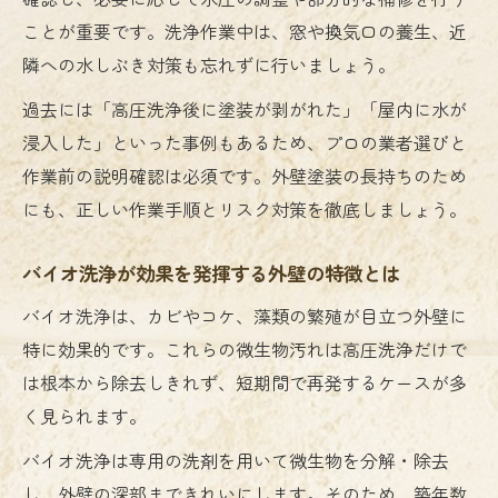
ことが重要です。洗浄作業中は、窓や換気口の養生、近
隣への水しぶき対策も忘れずに行いましょう。
過去には「高圧洗浄後に塗装が剥がれた」「屋内に水が
浸入した」といった事例もあるため、プロの業者選びと
作業前の説明確認は必須です。外壁塗装の長持ちのため
にも、正しい作業手順とリスク対策を徹底しましょう。
バイオ洗浄が効果を発揮する外壁の特徴とは
バイオ洗浄は、カビやコケ、藻類の繁殖が目立つ外壁に
特に効果的です。これらの微生物汚れは高圧洗浄だけで
は根本から除去しきれず、短期間で再発するケースが多
く見られます。
バイオ洗浄は専用の洗剤を用いて微生物を分解・除去
し、外壁の深部まできれいにします。そのため、築年数