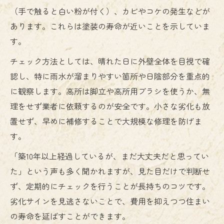
（手で触ると白い粉が付く）、カビやコケの発生などが
あります。これらは塗装の寿命が近いことを示していま
す。
チェック方法としては、晴れた日に外壁全体を目視で確
認し、特に雨水が溜まりやすい箇所や日陰部分を重点的
に観察します。高所は脚立や高所用ブラシを使うか、無
理をせず業者に依頼するのが安全です。小さな劣化も放
置せず、早めに補修することで大規模な修理を防げま
す。
「築10年以上経過しているが、まだ大丈夫だと思ってい
た」という声も多く聞かれますが、見た目だけで判断せ
ず、定期的にチェックを行うことが長持ちのコツです。
劣化サインを見逃さないことで、費用を抑えつつ住まい
の寿命を延ばすことができます。