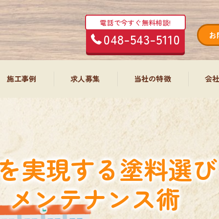
電話で今すぐ無料相談!
048-543-5110
お
施工事例
求人募集
当社の特徴
会
塗装工事
内装・大工工事
屋根
エクステリア工事
防水工事
を実現する塗料選び
外構工事
リフォーム
メンテナンス術
エアコン工事・清掃
内装
増改築工事
水回り