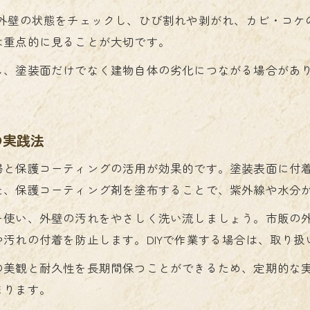
外壁塗装の再塗装時期を知るためのサイン
で外壁の状態をチェックし、ひび割れや剥がれ、カビ・コケ
塗装と防傷の両立なら塗料選びが鍵
は重点的に見ることが大切です。
外壁塗装で傷防止を叶える塗料の選び方
し、塗装面だけでなく建物自体の劣化につながる場合があ
シリコンとフッ素塗料の違いと比較ポイント
外壁塗装に最適な保護力のある塗料の特徴
外壁塗装の傷防止機能を持つ塗料とは
の実践法
塗料ごとの耐久年数と防傷性能の違い
掃と保護コーティングの活用が効果的です。塗装表面に付
劣化を防ぐ外壁塗装の実践法解説
た、保護コーティング剤を塗布することで、紫外線や水分
外壁塗装の劣化原因とその対策方法を解説
を使い、外壁の汚れをやさしく洗い流しましょう。市販の
マイクロガード技術で外壁塗装の劣化を防止
汚れの付着を防止します。DIYで作業する場合は、取り
防傷を重視した外壁塗装の下地処理の重要性
の美観と耐久性を長期間保つことができるため、定期的な
外壁塗装の保護コーティングで寿命を延長
まります。
外壁塗装における水分・紫外線対策の基本