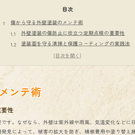
目次
傷から守る外壁塗装のメンテ術
外壁塗装の傷防止に役立つ定期点検の重要性
塗装面を守る清掃と保護コーティングの実践法
外壁塗装後の補修で傷を最小限に抑えるコツ
保護テープやカバーで外壁塗装を補助する方法
塗装面の傷を防ぐ外壁塗装メンテナンスの流れ
外壁塗装で叶える長持ちの秘訣
メンテ術
外壁塗装の耐久性を高める施工前の準備法
長持ちさせる塗料選びと塗装面保護の考え方
重要性
塗装後のメンテナンスで寿命を延ばす方法
要です。なぜなら、外壁は紫外線や雨風、気温変化などに
外壁塗装のための適切な保護スプレー活用術
期発見によって、被害の拡大を防ぎ、補修費用や塗り替え