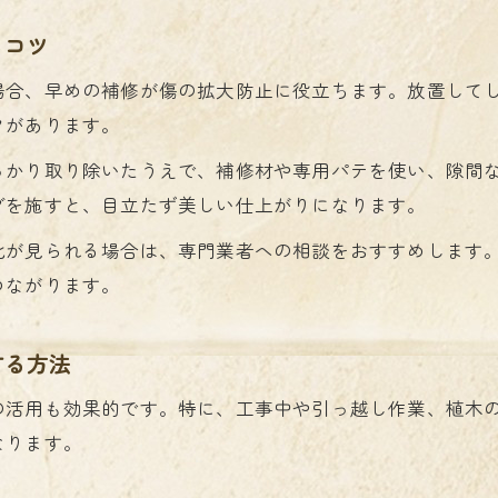
話題を集めるコーティング剤の特徴
るコツ
外壁塗装に使える注目のコーティング剤とは
場合、早めの補修が傷の拡大防止に役立ちます。放置して
保護スプレーやクリア塗装の活用ポイント
クがあります。
外壁塗装の汚れや傷を防ぐコーティング技術
っかり取り除いたうえで、補修材や専用パテを使い、隙間
セルフクリーニング機能を持つ外壁塗装材
グを施すと、目立たず美しい仕上がりになります。
コーティング剤選びで外壁塗装を長持ちに
化が見られる場合は、専門業者への相談をおすすめします
DIYで試す外壁塗装傷防止テクニック
つながります。
外壁塗装でDIY初心者が知るべき傷防止法
DIYで使える塗装保護テープやスプレーの選び方
する方法
塗装面の傷防止に役立つ簡単DIYアイデア
の活用も効果的です。特に、工事中や引っ越し作業、植木
DIYで外壁塗装の劣化を防ぐ基本の手順
なります。
DIY塗装で気をつけたい保護コーティング術