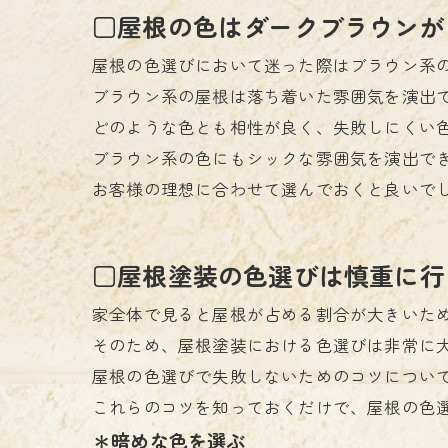
□屋根の色はダークブラウンが
屋根の色選びにおいて迷った際はブラウン系
ブラウン系の屋根は落ち着いた雰囲気を演出
どのような色とも相性が良く、失敗しにくい
ブラウン系の色にもシックな雰囲気を演出で
お客様の理想に合わせて選んでおくと良いで
□屋根塗装の色選びは慎重に行
家全体で見ると屋根が占める割合が大きいた
そのため、屋根塗装における色選びは非常に
屋根の色選びで失敗しないためのコツについ
これらのコツを知っておくだけで、屋根の色
＊暗めな色を選ぶ