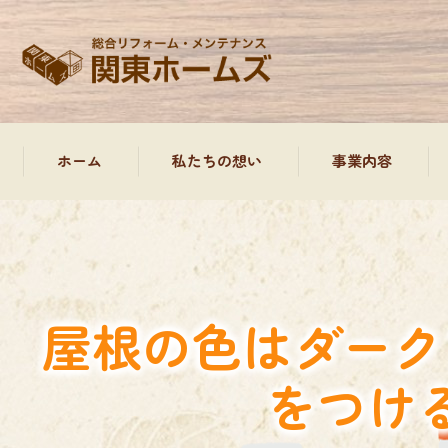
ホーム
私たちの想い
事業内容
外装塗装工事、屋根
屋根工事
屋根の色はダーク
防水工事について
をつけ
雨樋工事
水回り工事