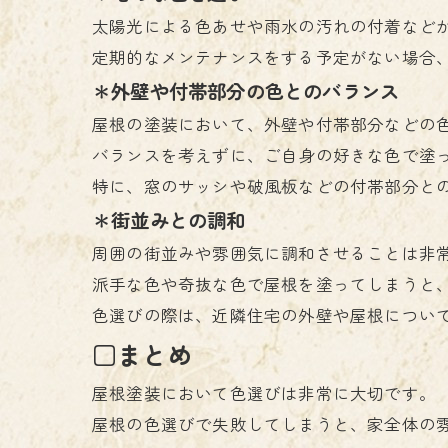
太陽光による色あせや雨水の汚れの付着など
定期的なメンテナンスをする予定がない場合
＊外壁や付帯部分の色とのバランス
屋根の塗装において、外壁や付帯部分などの
バランスを考えずに、ご自身の好きな色で塗
特に、窓のサッシや破風板などの付帯部分と
＊街並みとの調和
周囲の街並みや雰囲気に調和させることは非
派手な色や奇抜な色で屋根を塗ってしまうと
色選びの際は、近隣住宅の外壁や屋根につい
□まとめ
屋根塗装において色選びは非常に大切です。
屋根の色選びで失敗してしまうと、家全体の