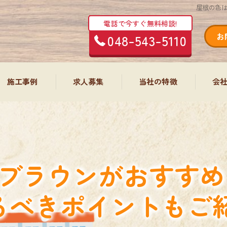
屋根の色
電話で今すぐ無料相談!
048-543-5110
お
施工事例
求人募集
当社の特徴
会
塗装工事
内装・大工工事
屋根
エクステリア工事
防水工事
ブラウンがおすすめ
外構工事
リフォーム
るべきポイントもご
エアコン工事・清掃
内装
増改築工事
水回り