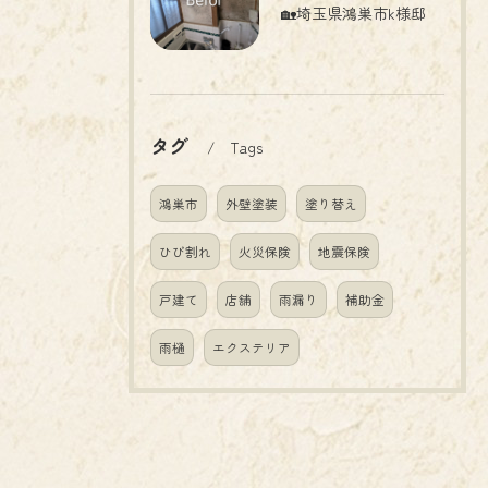
🏡埼玉県鴻巣市k様邸
タグ
Tags
鴻巣市
外壁塗装
塗り替え
ひび割れ
火災保険
地震保険
戸建て
店舗
雨漏り
補助金
雨樋
エクステリア