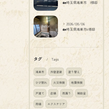
🏡埼玉県鴻巣市 I様邸
2026/08/06
🏡埼玉県鴻巣市k様邸
タグ
Tags
鴻巣市
外壁塗装
塗り替え
ひび割れ
火災保険
地震保険
戸建て
店舗
雨漏り
補助金
雨樋
エクステリア