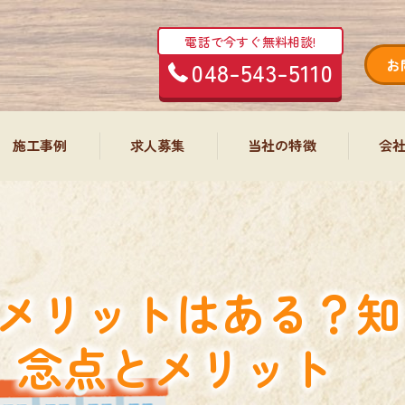
電話で今すぐ無料相談!
048-543-5110
お
施工事例
求人募集
当社の特徴
会
塗装工事
内装・大工工事
屋根
エクステリア工事
防水工事
メリットはある？知
外構工事
リフォーム
念点とメリット
エアコン工事・清掃
内装
増改築工事
水回り