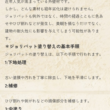
近年人気が高まっている外壁材です。
しかし、どんな素材も経年劣化は避けられません。
ジョリパットも例外ではなく、時間の経過とともに色あ
せやひび割れなどが発生し、美観を損なうだけでなく、
建物の耐久性にも影響を与えてしまう可能性がありま
す。
＊ジョリパット塗り替えの基本手順
ジョリパットの塗り替えは、以下の手順で行われます。
1:下地処理
古い塗膜や汚れを丁寧に除去し、下地を平滑にします。
2:補修
ひび割れや剥がれなどの損傷部分を補修します。
3:中塗り