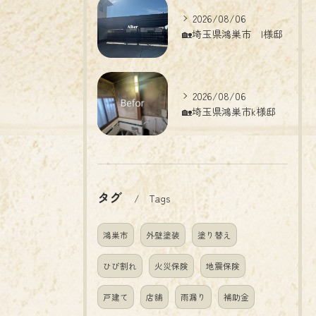
2026/08/06
🏡埼玉県鴻巣市 I様邸
2026/08/06
🏡埼玉県鴻巣市k様邸
タグ
Tags
鴻巣市
外壁塗装
塗り替え
ひび割れ
火災保険
地震保険
戸建て
店舗
雨漏り
補助金