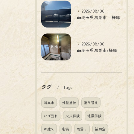
2026/08/06
🏡埼玉県鴻巣市 I様邸
2026/08/06
🏡埼玉県鴻巣市k様邸
タグ
Tags
鴻巣市
外壁塗装
塗り替え
ひび割れ
火災保険
地震保険
戸建て
店舗
雨漏り
補助金