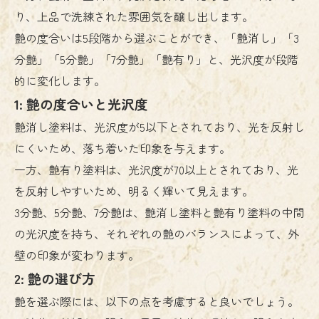
り、上品で洗練された雰囲気を醸し出します。
艶の度合いは5段階から選ぶことができ、「艶消し」「3
分艶」「5分艶」「7分艶」「艶有り」と、光沢度が段階
的に変化します。
1: 艶の度合いと光沢度
艶消し塗料は、光沢度が5以下とされており、光を反射し
にくいため、落ち着いた印象を与えます。
一方、艶有り塗料は、光沢度が70以上とされており、光
を反射しやすいため、明るく輝いて見えます。
3分艶、5分艶、7分艶は、艶消し塗料と艶有り塗料の中間
の光沢度を持ち、それぞれの艶のバランスによって、外
壁の印象が変わります。
2: 艶の選び方
艶を選ぶ際には、以下の点を考慮すると良いでしょう。