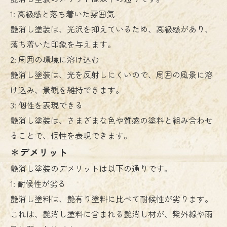
1: 高級感と落ち着いた雰囲気
艶消し塗装は、光沢を抑えているため、高級感があり、
落ち着いた印象を与えます。
2: 周囲の環境に溶け込む
艶消し塗装は、光を反射しにくいので、周囲の風景に溶
け込み、景観を維持できます。
3: 個性を表現できる
艶消し塗装は、さまざまな色や質感の塗料と組み合わせ
ることで、個性を表現できます。
＊デメリット
艶消し塗装のデメリットは以下の通りです。
1: 耐候性が劣る
艶消し塗料は、艶有り塗料に比べて耐候性が劣ります。
これは、艶消し塗料に含まれる艶消し材が、紫外線や雨