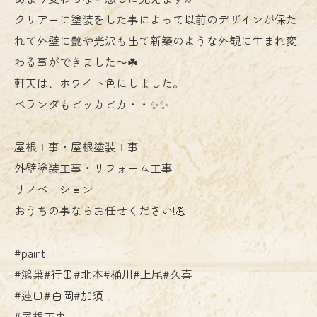
クリアーに塗装をした事によって以前のデザインが保た
れて外壁に艶や光沢も出て新築のような外観に生まれ変
わる事ができました～☘️
軒天は、ホワイト色にしました。
ベランダもピッカピカ・・✨✨
屋根工事・屋根塗装工事
外壁塗装工事・リフォーム工事
リノベーション
おうちの事ならお任せください!💪
#paint
#鴻巣#行田#北本#桶川#上尾#久喜
#蓮田#白岡#加須
#屋根工事