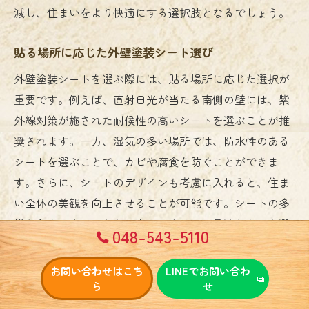
減し、住まいをより快適にする選択肢となるでしょう。
貼る場所に応じた外壁塗装シート選び
外壁塗装シートを選ぶ際には、貼る場所に応じた選択が
重要です。例えば、直射日光が当たる南側の壁には、紫
外線対策が施された耐候性の高いシートを選ぶことが推
奨されます。一方、湿気の多い場所では、防水性のある
シートを選ぶことで、カビや腐食を防ぐことができま
す。さらに、シートのデザインも考慮に入れると、住ま
い全体の美観を向上させることが可能です。シートの多
様な色やパターンから、家のスタイルに最適なものを選
048-543-5110
び、外観を引き立てましょう。最後に、外壁塗装シート
は簡単に張り替えができるため、季節や気分に応じて住
お問い合わせはこち
LINEでお問い合わ
まいの装いを手軽に変えることができます。外壁塗装シ
ら
せ
ートの選び方を工夫することで、美しい住まいを長く維