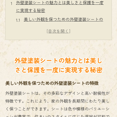
外壁塗装シートの魅力とは美しさと保護を一度
に実現する秘密
美しい外観を保つための外壁塗装シートの
特徴
保護性能に優れた外壁塗装シートの仕組み
外壁塗装シートが選ばれる理由
従来の塗装と外壁塗装シートの違い
外壁塗装シートの魅力とは美し
外壁塗装シートで家のイメージを一新する
さと保護を一度に実現する秘密
方法
環境に優しい外壁塗装シートの選び方
美しい外観を保つための外壁塗装シートの特徴
住まいを輝かせる外壁塗装シート選びのポイン
外壁塗装シートは、その多彩なデザインと高い耐候性が
ト
特徴です。これにより、家の外観を長期間にわたり美し
色や模様の選び方と組み合わせのコツ
く保つことができます。シートは色や模様のバリエーシ
外壁塗装シートの素材別おすすめ
ョンが豊富で、住まいのスタイルに応じた選択が可能で