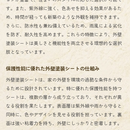
耐久性を考慮した外壁塗装シートの選び方
す。また、紫外線に強く、色あせを抑える効果があるた
住まいのスタイルに合う外壁塗装シートの
め、時間が経っても新築のような外観を維持できます。
選定
さらに、防水性も兼ね備えているため、雨風による劣化
を防ぎ、耐久性を高めます。これらの特徴により、外壁
季節ごとに考える外壁塗装シートの選び方
塗装シートは美しさと機能性を両立させる理想的な選択
外壁塗装シートのトレンドに乗る方法
肢となっています。
外壁塗装シートで色と模様の自由を楽しむ方法
カラーコーディネートで差をつける外壁塗
保護性能に優れた外壁塗装シートの仕組み
装シート
外壁塗装シートは、家の外壁を環境の過酷な条件から守
個性的な模様で住まいを彩るアイデア
るために設計されています。特に優れた保護性能を持つ
外壁塗装シートで実現する多様なデザイン
シートは、複数の層から成り立っており、それぞれが異
周囲の景観に調和する色選びのポイント
なる役割を果たします。表面層は紫外線や雨から守ると
シートの組み合わせでオリジナリティを出
同時に、色やデザインを見せる役割を担っています。裏
す方法
面は強い粘着力を持ち、外壁にしっかりと密着します。