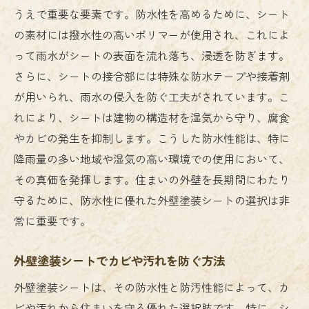
うえで重要な要素です。防水性を高めるために、シート
の素材には撥水性の高いポリマーが使用され、これによ
って雨水がシートの表面を流れ落ち、浸透を防ぎます。
さらに、シートの接合部には特殊な防水テープや接着剤
が用いられ、雨水の侵入を防ぐ工夫がされています。こ
れにより、シートは建物の構造材を湿気から守り、腐食
やカビの発生を抑制します。こうした防水性能は、特に
降雨量の多い地域や湿気の高い環境での使用において、
その真価を発揮します。住まいの外壁を長期間にわたり
守るために、防水性に優れた外壁塗装シートの選択は非
常に重要です。
外壁塗装シートでカビや汚れを防ぐ方法
外壁塗装シートは、その防水性と防汚性能によって、カ
ビや汚れから住まいを守る優れた選択肢です。特に、シ