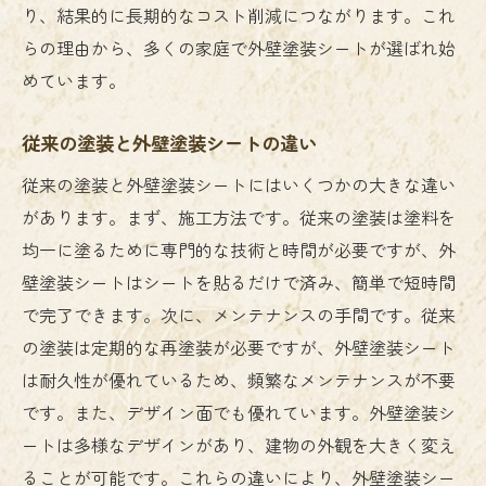
り、結果的に長期的なコスト削減につながります。これ
外壁塗装シートの手軽なメンテナンス方法
らの理由から、多くの家庭で外壁塗装シートが選ばれ始
貼り直しが簡単な外壁塗装シートの選び方
めています。
DIYで実現する外壁塗装シートの貼り方
メンテナンスフリーな外壁塗装シートの特
従来の塗装と外壁塗装シートの違い
徴
従来の塗装と外壁塗装シートにはいくつかの大きな違い
貼る場所に応じた外壁塗装シート選び
があります。まず、施工方法です。従来の塗装は塗料を
美しさを長持ちさせる外壁塗装シートの活用法
均一に塗るために専門的な技術と時間が必要ですが、外
外壁塗装シートで長期間美しさを保つポイ
壁塗装シートはシートを貼るだけで済み、簡単で短時間
ント
で完了できます。次に、メンテナンスの手間です。従来
色褪せない外壁塗装シートの選び方
の塗装は定期的な再塗装が必要ですが、外壁塗装シート
外壁塗装シートの効果を最大限に引き出す
は耐久性が優れているため、頻繁なメンテナンスが不要
貼り方
です。また、デザイン面でも優れています。外壁塗装シ
ートは多様なデザインがあり、建物の外観を大きく変え
外壁塗装シートの美しさを保つための日常
ることが可能です。これらの違いにより、外壁塗装シー
ケア