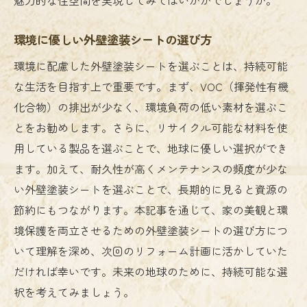
外壁塗装シートで実現する住まいの魅力的な変
身
環境に優しい外壁塗装シートの選び方
外壁塗装シートで新しい住まいを創造する
環境に配慮した外壁塗装シートを選ぶことは、持続可能
方法
な生活を目指す上で重要です。まず、VOC（揮発性有機
施工事例から学ぶ外壁塗装シートの活用例
化合物）の排出が少なく、環境負荷の低い素材を選ぶこ
外壁塗装シートで家の第一印象を変える
とをお勧めします。さらに、リサイクル可能な材料を使
外壁塗装シートでおしゃれな外観を手に入
用している製品を選ぶことで、地球に優しい選択ができ
れる
ます。加えて、耐久性が高くメンテナンスの頻度が少な
リフォームで活躍する外壁塗装シートの魅
い外壁塗装シートを選ぶことで、長期的に見ると資源の
力
節約にもつながります。本記事を通じて、家の美観と環
外壁塗装シートで魅力的な住空間を演出
境保護を両立させるための外壁塗装シートの選び方につ
いて理解を深め、次回のリフォーム計画に活かしていた
だければ幸いです。未来の地球のために、持続可能な選
択を考えてみましょう。