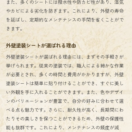
季節感を演出する外壁塗装シートの使い方
また、多くのシートには撥水性や防カビ性があり、湿気
やカビによる劣化を防ぎます。これにより、外壁の寿命
耐久性を兼ね備えた外壁塗装シートが住まいを
を延ばし、定期的なメンテナンスの手間を省くことがで
守る理由
きます。
外壁塗装シートの耐久性を支える技術
気候条件に強い外壁塗装シートの選び方
外壁塗装シートが選ばれる理由
長期間の使用に耐える外壁塗装シートの秘
外壁塗装シートが選ばれる理由には、まずその手軽さが
密
挙げられます。従来の塗装では、職人による細かな作業
防水性に優れた外壁塗装シートの特徴
が必要とされ、多くの時間と費用がかかりますが、外壁
外壁塗装シートでカビや汚れを防ぐ方法
塗装シートは簡単に貼り付けることができ、すぐに美し
メンテナンスが簡単な外壁塗装シートの利
い外観を手に入れることができます。また、色やデザイ
点
ンのバリエーションが豊富で、自分の好みに合わせて選
簡単に貼れる外壁塗装シートメンテナンスの手
べる点も魅力です。さらに、耐久性が高く、長期間にわ
間を大幅削減
たりその美しさを保つことができるため、外壁の保護性
初心者でも安心の外壁塗装シート施工方法
能も抜群です。これにより、メンテナンスの頻度が減