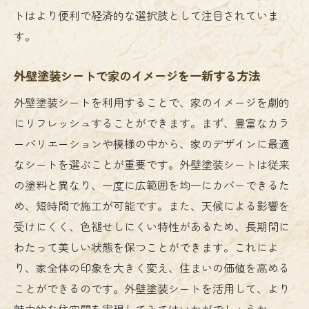
トはより便利で経済的な選択肢として注目されていま
外壁塗装シートの寿命を延ばすためのヒン
す。
ト
専門家に聞いた外壁塗装シートの活用法
外壁塗装シートで家のイメージを一新する方法
あなたの家をより魅力的にする外壁塗装シート
外壁塗装シートを利用することで、家のイメージを劇的
の選び方
にリフレッシュすることができます。まず、豊富なカラ
外壁塗装シートで住まいに個性を出す方法
ーバリエーションや模様の中から、家のデザインに最適
理想の仕上がりを目指す外壁塗装シートの
なシートを選ぶことが重要です。外壁塗装シートは従来
選定
の塗料と異なり、一度に広範囲を均一にカバーできるた
周囲の風景と調和する外壁塗装シートの選
め、短時間で施工が可能です。また、天候による影響を
び方
受けにくく、色褪せしにくい特性があるため、長期間に
外壁塗装シートで印象を変えるテクニック
わたって美しい状態を保つことができます。これによ
価格帯別に見る外壁塗装シートの選び方
り、家全体の印象を大きく変え、住まいの価値を高める
ことができるのです。外壁塗装シートを活用して、より
外壁塗装シートの選び方で失敗しないコツ
魅力的な住空間を実現してみてはいかがでしょうか。