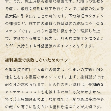
す。また、施工時期も重要な要素です。加須市の気候を
考慮し、最適な時期に施工を行うことで、塗装の効果を
最大限に引き出すことが可能です。下地処理やクラック
の補修など、施工前の準備も外壁塗装の成功に不可欠な
ステップです。これらの基礎知識を十分に理解した上
で、信頼できる業者と協力し、計画的に施工を進めるこ
とが、長持ちする外壁塗装のポイントとなります。
塗料選定で失敗しないためのコツ
外壁塗装で使用する塗料の選定は、住まいの美観と耐久
性を左右する重要なポイントです。まず、塗料選びでは
耐久性が求められます。耐久性の高い塗料は、長期的な
メンテナンスコストを削減するためにも欠かせません。
特に埼玉県加須市のような地域では、夏の高温多湿や冬
の厳しい寒さに耐えられる塗料を選ぶことが大切です。