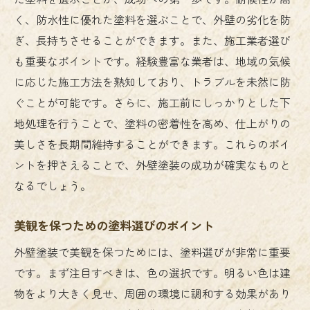
地域の特性に合う塗装技術の紹介
く、防水性に優れた塗料を選ぶことで、外壁の劣化を防
ぎ、長持ちさせることができます。また、施工業者選び
加須市での施工事例から学ぶ選び方
も重要なポイントです。経験豊富な業者は、地域の気候
効果を最大化する施工スケジュール
に応じた施工方法を熟知しており、トラブルを未然に防
外壁塗装で家を守る！加須市での最適な塗料選
ぐことが可能です。さらに、施工前にしっかりとした下
び
地処理を行うことで、塗料の密着性を高め、仕上がりの
塗料選びで重要なポイントとは
美しさを長期間維持することができます。これらのポイ
加須市の環境に適した塗料の種類
ントを押さえることで、外壁塗装の成功が確実なものと
耐久性を高める塗料の選定基準
なるでしょう。
長持ちする塗料の最新トレンド
美観を保つための塗料選びのポイント
加須市での実績から学ぶ塗料選び
家の資産価値を高める塗料の特徴
外壁塗装で美観を保つためには、塗料選びが非常に重要
です。まず注目すべきは、色の選択です。明るい色は建
加須市の外壁塗装で失敗しないための秘訣
物をより大きく見せ、周囲の環境に調和する効果があり
よくある失敗例とその回避法