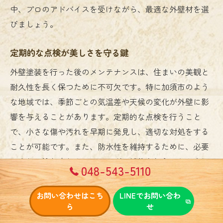
中、プロのアドバイスを受けながら、最適な外壁材を選
びましょう。
定期的な点検が美しさを守る鍵
外壁塗装を行った後のメンテナンスは、住まいの美観と
耐久性を長く保つために不可欠です。特に加須市のよう
な地域では、季節ごとの気温差や天候の変化が外壁に影
響を与えることがあります。定期的な点検を行うこと
で、小さな傷や汚れを早期に発見し、適切な対処をする
ことが可能です。また、防水性を維持するために、必要
に応じて塗り直しやコーキングの補修を行うことも大切
048-543-5110
です。住まいを美しく保つことで、価値を高め、長く安
心して暮らすことができるでしょう。
お問い合わせはこち
LINEでお問い合わ
ら
せ