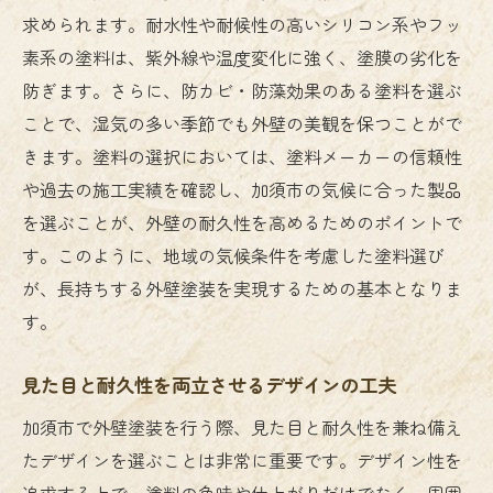
求められます。耐水性や耐候性の高いシリコン系やフッ
信頼できる業者選びのポイント
素系の塗料は、紫外線や温度変化に強く、塗膜の劣化を
成功する外壁塗装のスケジュール管理
防ぎます。さらに、防カビ・防藻効果のある塗料を選ぶ
加須市での外壁塗装の基礎知識とプロが教える
ことで、湿気の多い季節でも外壁の美観を保つことがで
最適施工法
きます。塗料の選択においては、塗料メーカーの信頼性
プロが教える外壁塗装の基本知識
や過去の施工実績を確認し、加須市の気候に合った製品
加須市で最適な施工法の選定基準
を選ぶことが、外壁の耐久性を高めるためのポイントで
塗装前に知っておくべき重要ポイント
す。このように、地域の気候条件を考慮した塗料選び
品質を保証するための施工チェックリスト
が、長持ちする外壁塗装を実現するための基本となりま
す。
プロが推奨する塗料とその利点
施工後のアフターサービスで安心を得る
見た目と耐久性を両立させるデザインの工夫
加須市で外壁塗装を行う際、見た目と耐久性を兼ね備え
たデザインを選ぶことは非常に重要です。デザイン性を
追求する上で、塗料の色味や仕上がりだけでなく、周囲