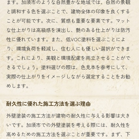
ます。加須市のような自然豊かな地域では、自然の景観
施工前に知っておきたい基礎知識
と調和する色を選ぶことで、建物全体の印象を良くする
塗料選定で失敗しないためのコツ
ことが可能です。次に、質感も重要な要素です。マット
プロが教える施工業者の選び方
な仕上がりは高級感を演出し、艶のある仕上がりは防汚
加須市特有の注意点と対策
性に優れています。また、低VOC塗料を選ぶことによ
長期間綺麗を保つためのメンテナンス方法
り、環境負荷を軽減し、住む人にも優しい選択ができま
美しい家を保つための加須市での外壁塗装ポイ
す。これにより、美観と環境配慮を両立させることがで
ント
きるでしょう。塗料選びの際は、色見本を参考にして、
実際の仕上がりをイメージしながら選定することをお勧
外観を引き立てる色選びのテクニック
めします。
施工前の準備で美しさが決まる
美観を保つためのメンテナンス法
耐久性に優れた施工方法を選ぶ理由
加須市の風土に合ったデザインの提案
外壁塗装の施工方法が建物の耐久性に与える影響は大き
外壁材選びで高級感を演出する
いです。加須市での外壁塗装を考える際には、耐久性を
定期的な点検が美しさを守る鍵
高めるための施工方法を選ぶことが重要です。まず、下