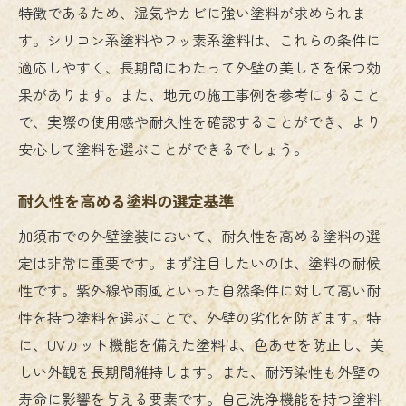
特徴であるため、湿気やカビに強い塗料が求められま
す。シリコン系塗料やフッ素系塗料は、これらの条件に
適応しやすく、長期間にわたって外壁の美しさを保つ効
果があります。また、地元の施工事例を参考にすること
で、実際の使用感や耐久性を確認することができ、より
安心して塗料を選ぶことができるでしょう。
耐久性を高める塗料の選定基準
加須市での外壁塗装において、耐久性を高める塗料の選
定は非常に重要です。まず注目したいのは、塗料の耐候
性です。紫外線や雨風といった自然条件に対して高い耐
性を持つ塗料を選ぶことで、外壁の劣化を防ぎます。特
に、UVカット機能を備えた塗料は、色あせを防止し、美
しい外観を長期間維持します。また、耐汚染性も外壁の
寿命に影響を与える要素です。自己洗浄機能を持つ塗料