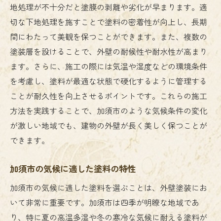
加須市での外壁塗装で長持ちする家を実現する
地処理が不十分だと塗膜の剥離や劣化が早まります。適
方法
切な下地処理を施すことで塗料の密着性が向上し、長期
長寿命塗料の選び方とその効果
間にわたって美観を保つことができます。また、複数の
施工後のメンテナンスで家を守る
塗装層を設けることで、外壁の耐候性や耐水性が高まり
ます。さらに、施工の際には気温や湿度などの環境条件
加須市の気候に適した塗料の特徴
を考慮し、塗料が最適な状態で硬化するように管理する
耐久性を確保する施工ポイント
ことが耐久性を向上させるポイントです。これらの施工
プロの手による高品質な施工の魅力
方法を実践することで、加須市のような気候条件の変化
長持ちする家を目指した施工事例
が激しい地域でも、建物の外壁が長く美しく保つことが
外壁塗装を成功させるために加須市で知ってお
できます。
くべきこと
地元密着の施工業者の選び方
加須市の気候に適した塗料の特性
加須市での施工実績から学ぶ成功例
加須市の気候に適した塗料を選ぶことは、外壁塗装にお
最新の塗料トレンドとその影響
いて非常に重要です。加須市は四季が明瞭な地域であ
外壁塗装に必要な準備と計画
り、特に夏の高温多湿や冬の寒冷な気候に耐える塗料が