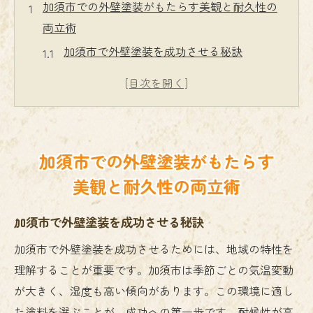
加須市での外壁塗装がもたらす美観と耐久性の
両立術
加須市で外壁塗装を成功させる秘訣
美観を保つための塗料選びのポイント
耐久性に優れた施工方法を選ぶ理由
加須市の気候に適した塗料の特性
見た目と耐久性を両立させるデザインの工
加須市での外壁塗装がもたらす
夫
美観と耐久性の両立術
外壁メンテナンスで長持ちする家を実現
埼玉県加須市で注目の外壁塗装の選び方とその
加須市で外壁塗装を成功させる秘訣
効果
加須市で外壁塗装を成功させるためには、地域の特性を
加須市で人気の外壁塗装とは
理解することが重要です。加須市は季節ごとの気温変動
効果的な塗料選定で家を守る
が大きく、湿度も高い傾向があります。この環境に適し
実績ある施工業者の見極め方
た塗料を選ぶことが、成功への第一歩です。耐候性が高